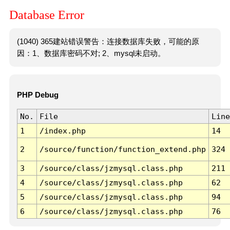
Database Error
(1040) 365建站错误警告：连接数据库失败，可能的原
因：1、数据库密码不对; 2、mysql未启动。
PHP Debug
No.
File
Line
1
/index.php
14
2
/source/function/function_extend.php
324
3
/source/class/jzmysql.class.php
211
4
/source/class/jzmysql.class.php
62
5
/source/class/jzmysql.class.php
94
6
/source/class/jzmysql.class.php
76