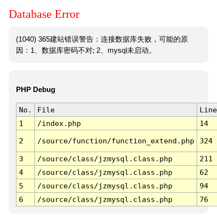
Database Error
(1040) 365建站错误警告：连接数据库失败，可能的原
因：1、数据库密码不对; 2、mysql未启动。
PHP Debug
No.
File
Line
1
/index.php
14
2
/source/function/function_extend.php
324
3
/source/class/jzmysql.class.php
211
4
/source/class/jzmysql.class.php
62
5
/source/class/jzmysql.class.php
94
6
/source/class/jzmysql.class.php
76