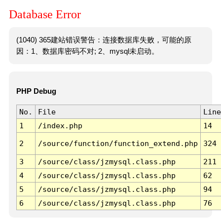
Database Error
(1040) 365建站错误警告：连接数据库失败，可能的原
因：1、数据库密码不对; 2、mysql未启动。
PHP Debug
No.
File
Line
1
/index.php
14
2
/source/function/function_extend.php
324
3
/source/class/jzmysql.class.php
211
4
/source/class/jzmysql.class.php
62
5
/source/class/jzmysql.class.php
94
6
/source/class/jzmysql.class.php
76