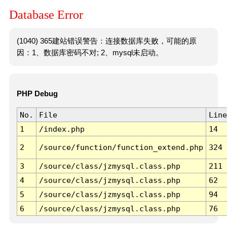
Database Error
(1040) 365建站错误警告：连接数据库失败，可能的原
因：1、数据库密码不对; 2、mysql未启动。
PHP Debug
No.
File
Line
1
/index.php
14
2
/source/function/function_extend.php
324
3
/source/class/jzmysql.class.php
211
4
/source/class/jzmysql.class.php
62
5
/source/class/jzmysql.class.php
94
6
/source/class/jzmysql.class.php
76