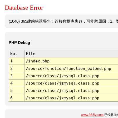
Database Error
(1040) 365建站错误警告：连接数据库失败，可能的原因：1、数
PHP Debug
No.
File
1
/index.php
2
/source/function/function_extend.php
3
/source/class/jzmysql.class.php
4
/source/class/jzmysql.class.php
5
/source/class/jzmysql.class.php
6
/source/class/jzmysql.class.php
www.365jz.com
已经将此