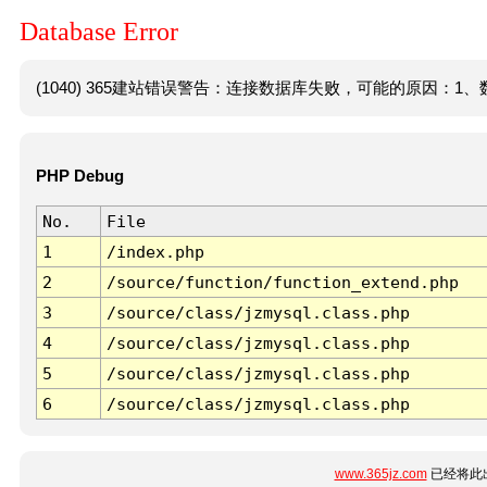
Database Error
(1040) 365建站错误警告：连接数据库失败，可能的原因：1、数
PHP Debug
No.
File
1
/index.php
2
/source/function/function_extend.php
3
/source/class/jzmysql.class.php
4
/source/class/jzmysql.class.php
5
/source/class/jzmysql.class.php
6
/source/class/jzmysql.class.php
www.365jz.com
已经将此