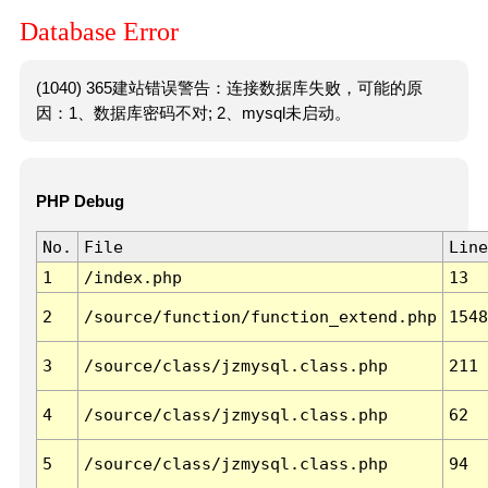
Database Error
(1040) 365建站错误警告：连接数据库失败，可能的原
因：1、数据库密码不对; 2、mysql未启动。
PHP Debug
No.
File
Line
1
/index.php
13
2
/source/function/function_extend.php
1548
3
/source/class/jzmysql.class.php
211
4
/source/class/jzmysql.class.php
62
5
/source/class/jzmysql.class.php
94