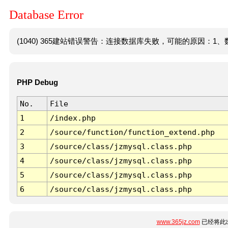
Database Error
(1040) 365建站错误警告：连接数据库失败，可能的原因：1、数
PHP Debug
No.
File
1
/index.php
2
/source/function/function_extend.php
3
/source/class/jzmysql.class.php
4
/source/class/jzmysql.class.php
5
/source/class/jzmysql.class.php
6
/source/class/jzmysql.class.php
www.365jz.com
已经将此